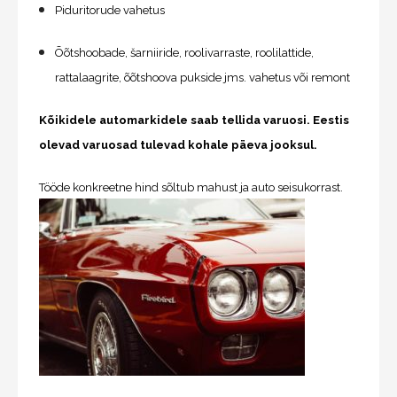
Piduritorude vahetus
Õõtshoobade, šarniiride, roolivarraste, roolilattide,
rattalaagrite, õõtshoova pukside jms. vahetus või remont
Kõikidele automarkidele saab tellida varuosi. Eestis
olevad varuosad tulevad kohale päeva jooksul.
Tööde konkreetne hind sõltub mahust ja auto seisukorrast.