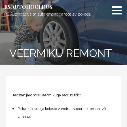
S
RS AUTOHOOLDUS
k
RS Autohooldus on autoremondiga tegelev töökoda
i
p
t
o
c
VEERMIKU REMONT
o
n
t
e
n
t
Teostan järgmisi veermikuga seotud töid:
Piduriklotside ja ketaste vahetus, suportite remont või
vahetus